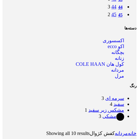
3
44
44
2
45
45
دسته‌ها
اکسسوری
اکو ecco
بچگانه
زنانه
کول هان COLE HAAN
مردانه
مرل
رنگ
سرمه ای
3
سفید
4
مشکس زیر سفید
1
مشکی
3
Showing all 10 results
خانه
مردانه
کفش کژوال