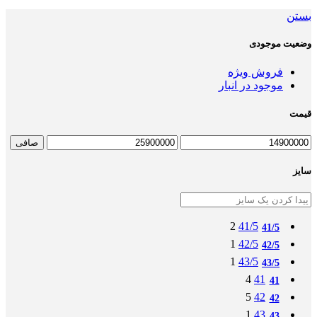
بستن
وضعیت موجودی
فروش ویژه
موجود در انبار
قیمت
صافی
سایز
2
41/5
41/5
1
42/5
42/5
1
43/5
43/5
4
41
41
5
42
42
1
43
43