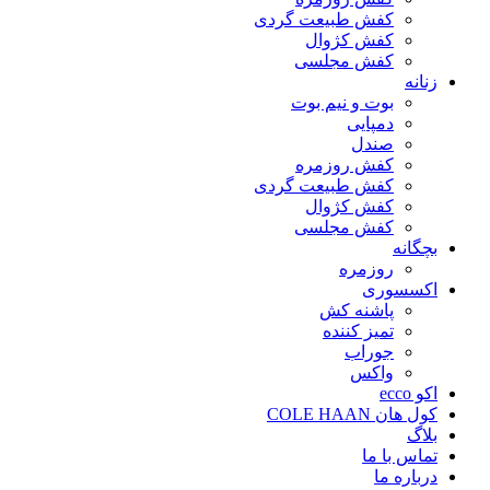
کفش طبیعت گردی
کفش کژوال
کفش مجلسی
زنانه
بوت و نیم بوت
دمپایی
صندل
کفش روزمره
کفش طبیعت گردی
کفش کژوال
کفش مجلسی
بچگانه
روزمره
اکسسوری
پاشنه کش
تمیز کننده
جوراب
واکس
اکو ecco
کول هان COLE HAAN
بلاگ
تماس با ما
درباره ما