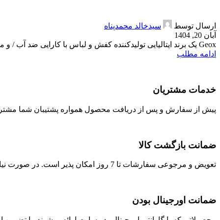
ارسال توسط
سیدخالد محمدپناه
آبان 20, 1404
Geox یک برند ایتالیایی تولیدکننده کفش و لباس با کارایی ضد آب / و منافذ هوایی فابریک است. این کمپانی در سال ۱۹۹۵ توسط ماریو مورتی پولگا...
ادامه مطلب
خدمات مشتریان
پیش از سفارش و پس از دریافت محصول همواره پشتیبان شما مشتری
ضمانت بازگشت کالا
تعویض و مرجوعی سفارشات تا 7 روز امکان پذیر است. در صورت نیاز با ما در تماس باشید.
ضمانت اورجینال بودن
محصولاتی که با گارانتی اورجینالی در سایت ارائه میشوند. با تضمی