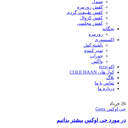
صندل
کفش روزمره
کفش طبیعت گردی
کفش کژوال
کفش مجلسی
بچگانه
روزمره
اکسسوری
پاشنه کش
تمیز کننده
جوراب
واکس
اکو ecco
کول هان COLE HAAN
بلاگ
تماس با ما
درباره ما
26
خرداد
جی اوکس Geox
در مورد جی اوکس بیشتر بدانیم