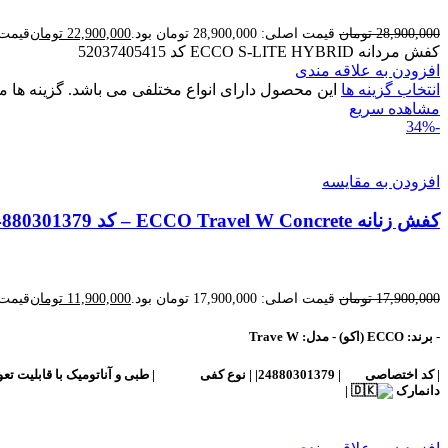
28,900,000
تومان
قیمت اصلی: 28,900,000 تومان بود.
22,900,000
تومان
قیمت فعلی: 0
کفش مردانه ECCO S-LITE HYBRID کد 52037405415
افزودن به علاقه مندی
انتخاب گزینه ها
این محصول دارای انواع مختلفی می باشد. گزینه ه
مشاهده سریع
-34%
افزودن به مقایسه
کفش زنانه ECCO Travel W Concrete – کد 24880301379
17,900,000
تومان
قیمت اصلی: 17,900,000 تومان بود.
11,900,000
تومان
قیمت فعلی: 0
-
برند:
ECCO (اکو) -
مدل:
Trave W
|
کد اختصاصی
| 24880301379| |
نوع کفی
| طبی و آناتومیک با قابلیت تع
دانمارک
|