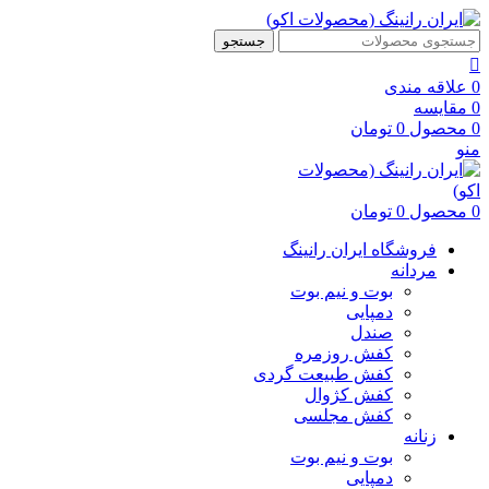
جستجو
0
علاقه مندی
0
مقایسه
0
محصول
0
تومان
منو
0
محصول
0
تومان
فروشگاه ایران رانینگ
مردانه
بوت و نیم بوت
دمپایی
صندل
کفش روزمره
کفش طبیعت گردی
کفش کژوال
کفش مجلسی
زنانه
بوت و نیم بوت
دمپایی