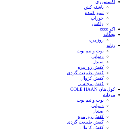
اکسسوری
پاشنه کش
تمیز کننده
جوراب
واکس
اکو ecco
بچگانه
روزمره
زنانه
بوت و نیم بوت
دمپایی
صندل
کفش روزمره
کفش طبیعت گردی
کفش کژوال
کفش مجلسی
کول هان COLE HAAN
مردانه
بوت و نیم بوت
دمپایی
صندل
کفش روزمره
کفش طبیعت گردی
کفش کژوال