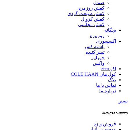
صندل
کفش روزمره
کفش طبیعت گردی
کفش کژوال
کفش مجلسی
بچگانه
روزمره
اکسسوری
پاشنه کش
تمیز کننده
جوراب
واکس
اکو ecco
کول هان COLE HAAN
بلاگ
تماس با ما
درباره ما
بستن
وضعیت موجودی
فروش ویژه
موجود در انبار