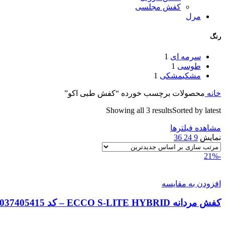
کفش مجلسی
مرل
رنگ
سرمه ای
1
طوسی
1
مشکی
مشکی
1
خانه
محصولات برچسب خورده “کفش طبی اکو”
Showing all 3 results
Sorted by latest
مشاهده فیلترها
نمایش
9
24
36
-21%
افزودن به مقایسه
کفش مردانه ECCO S-LITE HYBRID – کد 52037405415