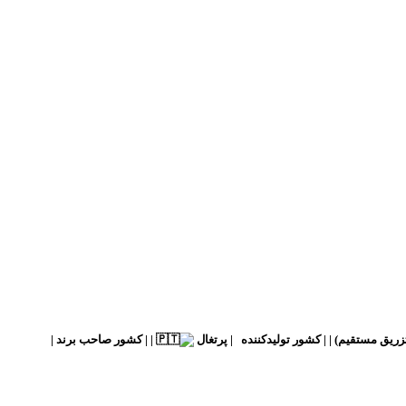
کشور تولیدکننده
| پرتغال
| |
کشور صاحب برند
|