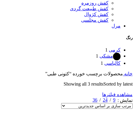
کفش روزمره
کفش طبیعت گردی
کفش کژوال
کفش مجلسی
مرل
رنگ
کرمی
1
مشکی
1
کالباسی
1
خانه
محصولات برچسب خورده “کتونی طبی”
Showing all 3 results
Sorted by latest
مشاهده فیلترها
36
24
9
نمایش
-28%
افزودن به مقایسه