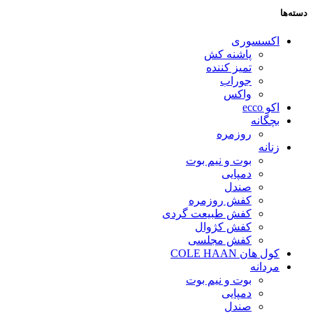
دسته‌ها
اکسسوری
پاشنه کش
تمیز کننده
جوراب
واکس
اکو ecco
بچگانه
روزمره
زنانه
بوت و نیم بوت
دمپایی
صندل
کفش روزمره
کفش طبیعت گردی
کفش کژوال
کفش مجلسی
کول هان COLE HAAN
مردانه
بوت و نیم بوت
دمپایی
صندل