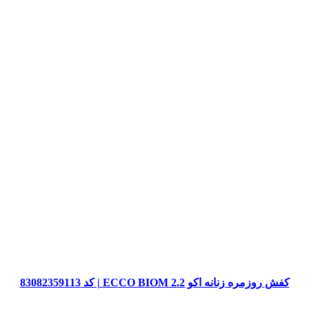
کفش روزمره زنانه اکو ECCO BIOM 2.2 | کد 83082359113