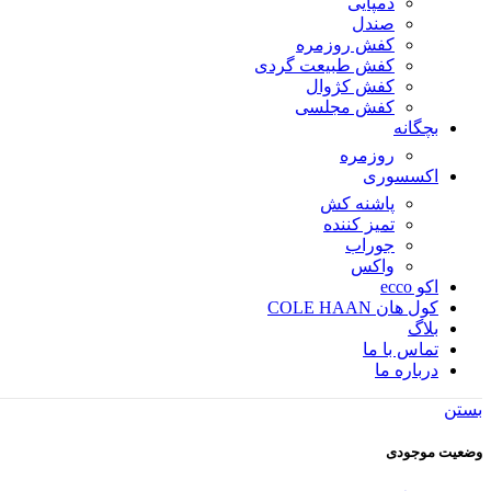
دمپایی
صندل
کفش روزمره
کفش طبیعت گردی
کفش کژوال
کفش مجلسی
بچگانه
روزمره
اکسسوری
پاشنه کش
تمیز کننده
جوراب
واکس
اکو ecco
کول هان COLE HAAN
بلاگ
تماس با ما
درباره ما
بستن
وضعیت موجودی