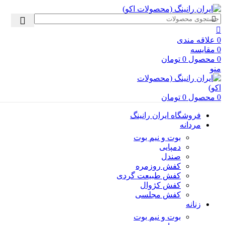
ما را در اینستاگرام دنبال کنید
0
علاقه مندی
0
مقایسه
0
محصول
0
تومان
منو
0
محصول
0
تومان
فروشگاه ایران رانینگ
مردانه
بوت و نیم بوت
دمپایی
صندل
کفش روزمره
کفش طبیعت گردی
کفش کژوال
کفش مجلسی
زنانه
بوت و نیم بوت