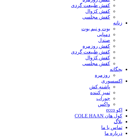
کفش طبیعت گردی
کفش کژوال
کفش مجلسی
زنانه
بوت و نیم بوت
دمپایی
صندل
کفش روزمره
کفش طبیعت گردی
کفش کژوال
کفش مجلسی
بچگانه
روزمره
اکسسوری
پاشنه کش
تمیز کننده
جوراب
واکس
اکو ecco
کول هان COLE HAAN
بلاگ
تماس با ما
درباره ما