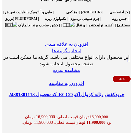
|
کد اختصاصی
| 24881301163| |
نوع کفی
| طبی و آناتومیک با قابلیت تعویض |
|
جنس رویه
| چرم طبیعی پریمیوم | |
تکنولوژی زیره
| FLUIDFORM (تزریق
مستقیم) | |
کشور تولیدکننده
| پرتغال
| |
کشور صاحب برند
| دانمارک
|
افزودن به علاقه مندی
انتخاب گزینه ها
این محصول دارای انواع مختلفی می باشد. گزینه ها ممکن است در
صفحه محصول انتخاب شوند
مشاهده سریع
-30%
افزودن به مقایسه
خریدکفش زنانه کژوال اکو ECCO–کدمحصول 24881301118
قیمت اصلی: 16,900,000 تومان
16,900,000
تومان
بود.
11,900,000
تومان
قیمت فعلی: 11,900,000 تومان.