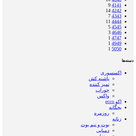
9
41
41
14
42
42
7
43
43
11
44
44
5
45
45
3
46
46
1
47
47
1
49
49
1
50
50
دسته‌ها
اکسسوری
پاشنه کش
تمیز کننده
جوراب
واکس
اکو ecco
بچگانه
روزمره
زنانه
بوت و نیم بوت
دمپایی