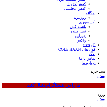
کفش کژوال
کفش مجلسی
بچگانه
روزمره
اکسسوری
پاشنه کش
تمیز کننده
جوراب
واکس
اکو ecco
کول هان COLE HAAN
بلاگ
تماس با ما
درباره ما
سبد خرید
بستن
ما را در اینستاگرام دنبال کنید
ورود
بستن