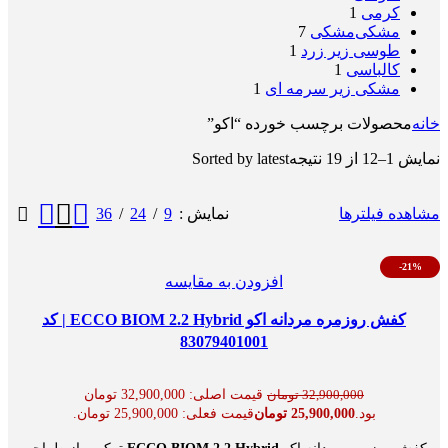
کرمی
1
مشکی
مشکی
7
طوسی زیر زرد
1
کالباسی
1
مشکی زیر سرمه ای
1
خانه
محصولات برچسب خورده “اکو”
نمایش 1–12 از 19 نتیجه
Sorted by latest
36
24
9
مشاهده فیلترها
نمایش
-21%
افزودن به مقایسه
کفش روزمره مردانه اکو ECCO BIOM 2.2 Hybrid | کد
83079401001
قیمت اصلی: 32,900,000 تومان
32,900,000
تومان
بود.
25,900,000
تومان
قیمت فعلی: 25,900,000 تومان.