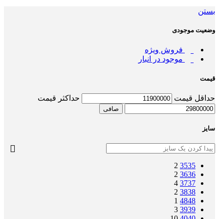
بستن
وضعیت موجودی
فروش ویژه
موجود در انبار
قیمت
حداقل قیمت
حداكثر قيمت
صافی
سایز
2
35
35
2
36
36
4
37
37
2
38
38
1
48
48
3
39
39
10
40
40