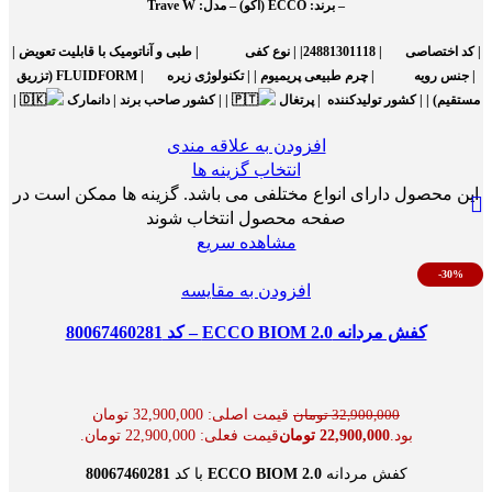
–
برند:
ECCO (اکو) –
مدل:
Trave W
|
کد اختصاصی
| 24881301118| |
نوع کفی
| طبی و آناتومیک با قابلیت تعویض |
|
جنس رویه
| چرم طبیعی پریمیوم | |
تکنولوژی زیره
| FLUIDFORM (تزریق
مستقیم) | |
کشور تولیدکننده
| پرتغال
| |
کشور صاحب برند
| دانمارک
|
افزودن به علاقه مندی
انتخاب گزینه ها
این محصول دارای انواع مختلفی می باشد. گزینه ها ممکن است در
صفحه محصول انتخاب شوند
مشاهده سریع
-30%
افزودن به مقایسه
کفش مردانه ECCO BIOM 2.0 – کد 80067460281
قیمت اصلی: 32,900,000 تومان
32,900,000
تومان
بود.
22,900,000
تومان
قیمت فعلی: 22,900,000 تومان.
کفش مردانه
ECCO BIOM 2.0
با کد
80067460281