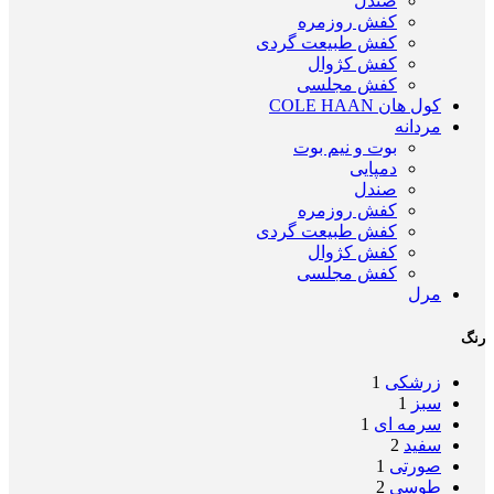
صندل
کفش روزمره
کفش طبیعت گردی
کفش کژوال
کفش مجلسی
کول هان COLE HAAN
مردانه
بوت و نیم بوت
دمپایی
صندل
کفش روزمره
کفش طبیعت گردی
کفش کژوال
کفش مجلسی
مرل
رنگ
زرشکی
1
سبز
1
سرمه ای
1
سفید
2
صورتی
1
طوسی
2