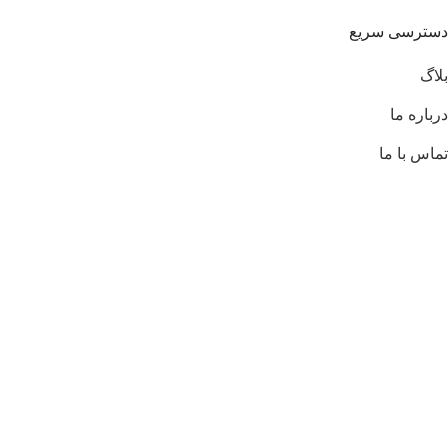
دسترسی سریع
بلاگ
درباره ما
تماس با ما
راه های ارتباطی
تمام حقوق برای مجموعه ایران رانینگ محفوظ است. طراحی و
پشتیبانی توسط:
Instagram